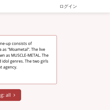
ログイン
ine-up consists of
 as "Moametal". The live
nown as MUSCLE-METAL. The
 idol genres. The two girls
t agency.
g: all