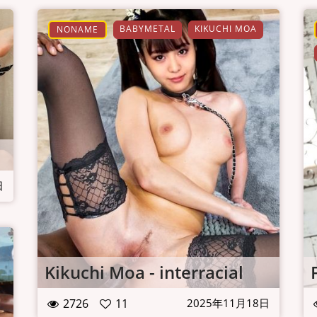
BABYMETAL
KIKUCHI MOA
NONAME
日
Kikuchi Moa - interracial
2726
11
2025年11月18日