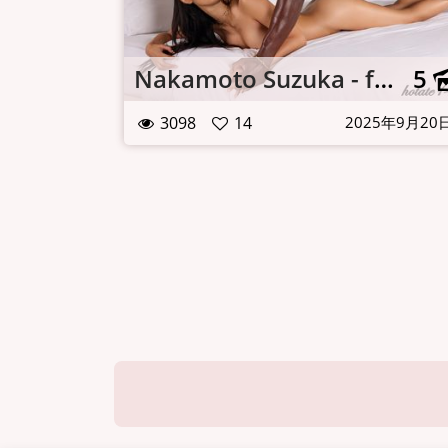
Nakamoto Suzuka - fucking
5
3098
14
2025年9月20