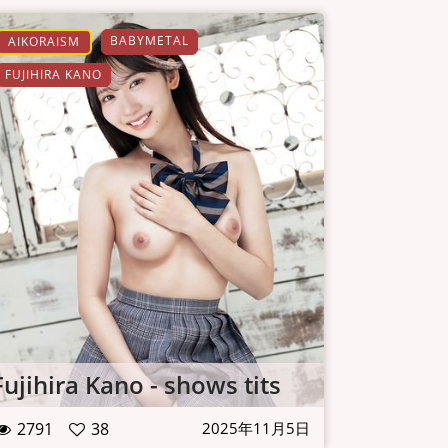
BABYMETAL
AIKORAISM
FUJIHIRA KANO
Fujihira Kano - shows tits
2791
38
2025年11月5日