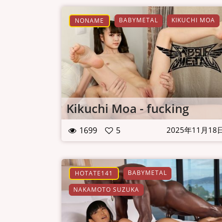
BABYMETAL
KIKUCHI MOA
NONAME
Kikuchi Moa - fucking
1699
5
2025年11月18
BABYMETAL
HOTATE141
NAKAMOTO SUZUKA