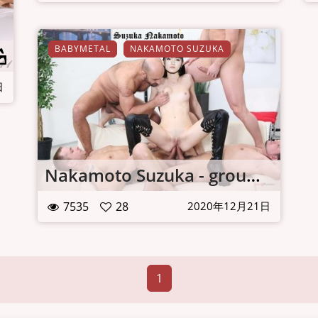
BABYMETAL
NAKAMOTO SUZUKA
日
Nakamoto Suzuka - group fuck
7535
28
2020年12月21日
1