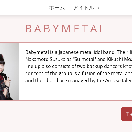
ホーム
アイドル
BABYMETAL
Babymetal is a Japanese metal idol band. Their l
Nakamoto Suzuka as "Su-metal" and Kikuchi Moa
line-up also consists of two backup dancers k
concept of the group is a fusion of the metal and
and their band are managed by the Amuse talen
Ta