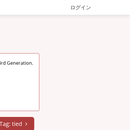
ログイン
3rd Generation.
Tag: tied