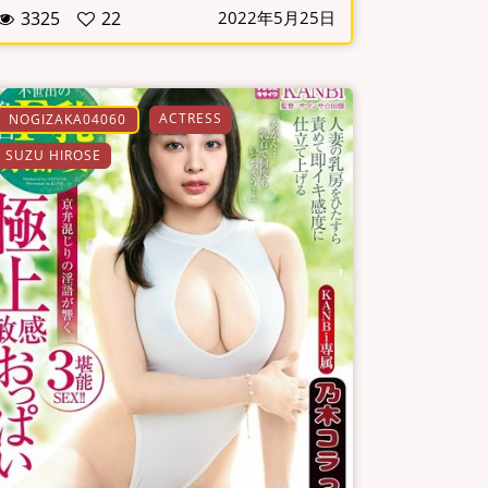
3325
22
2022年5月25日
ACTRESS
NOGIZAKA04060
SUZU HIROSE