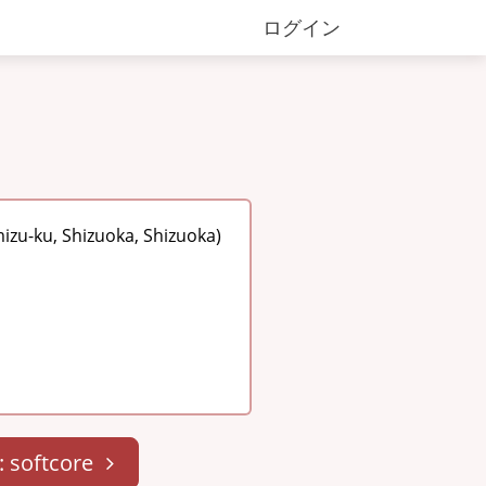
ログイン
zu-ku, Shizuoka, Shizuoka)
: softcore