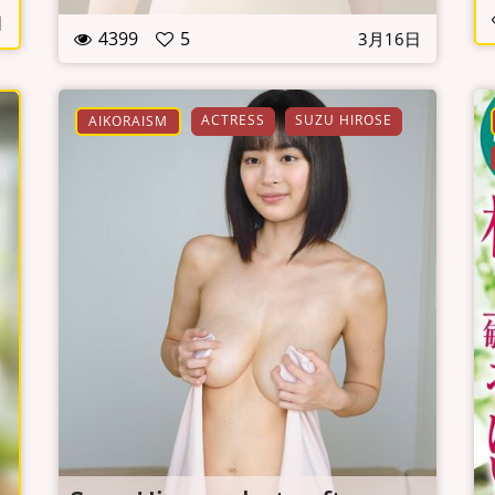
日
4399
5
3月16日
ACTRESS
SUZU HIROSE
AIKORAISM