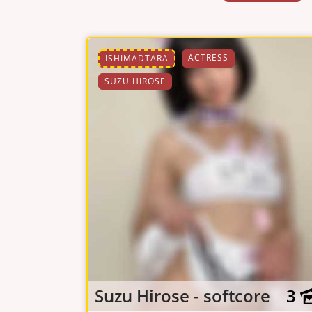
ACTRESS
ISHIMADTARA
SUZU HIROSE
Suzu Hirose - softcore
3