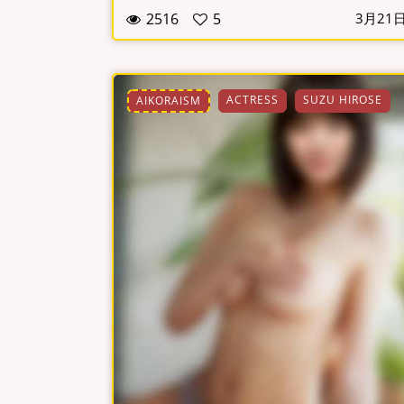
2516
5
3月21
ACTRESS
SUZU HIROSE
AIKORAISM