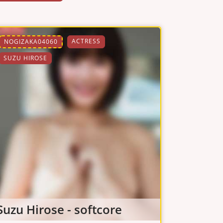
ACTRESS
NOGIZAKA04060
SUZU HIROSE
Suzu Hirose - softcore