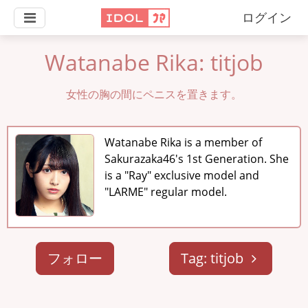
ログイン
Watanabe Rika: titjob
女性の胸の間にペニスを置きます。
Watanabe Rika is a member of
Sakurazaka46's 1st Generation. She
is a "Ray" exclusive model and
"LARME" regular model.
フォロー
Tag: titjob