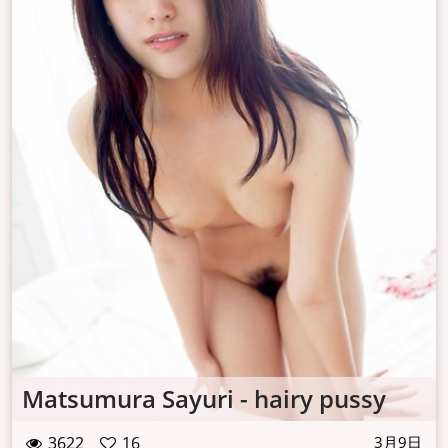
Matsumura Sayuri - hairy pussy
3622
16
3月9日