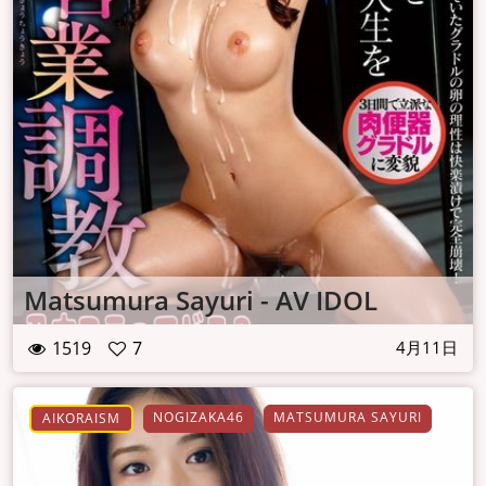
Matsumura Sayuri - AV IDOL
1519
7
4月11日
NOGIZAKA46
MATSUMURA SAYURI
AIKORAISM