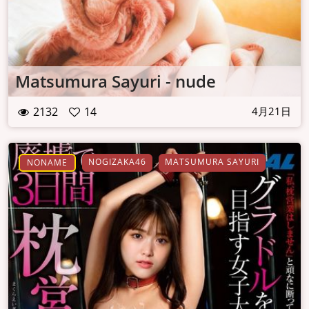
Matsumura Sayuri - nude
2132
14
4月21日
NOGIZAKA46
MATSUMURA SAYURI
NONAME