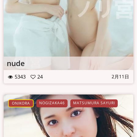
nude
5343
24
2月11日
NOGIZAKA46
MATSUMURA SAYURI
ONIKORA