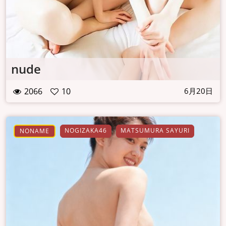
nude
2066
10
6月20日
NOGIZAKA46
MATSUMURA SAYURI
NONAME