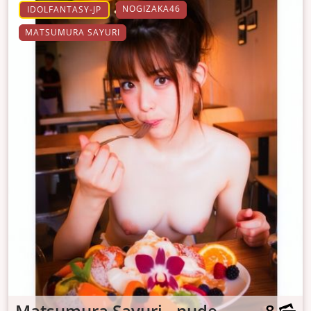
NOGIZAKA46
IDOLFANTASY-JP
MATSUMURA SAYURI
Matsumura Sayuri - nude
8