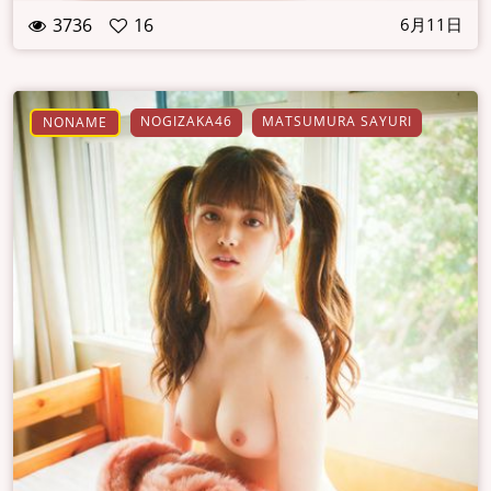
3736
16
6月11日
NOGIZAKA46
MATSUMURA SAYURI
NONAME