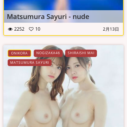
Matsumura Sayuri - nude
2252
10
2月13日
NOGIZAKA46
SHIRAISHI MAI
ONIKORA
MATSUMURA SAYURI