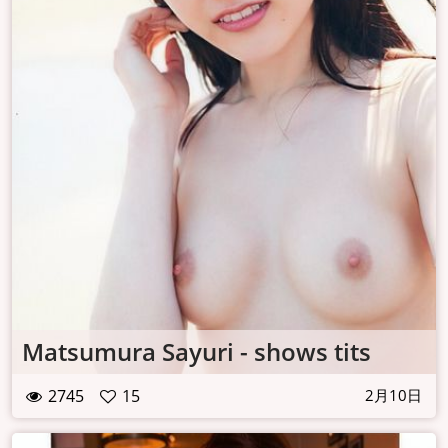
Matsumura Sayuri - shows tits
2745
15
2月10日