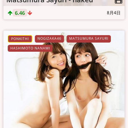
6.46
8月4日
NOGIZAKA46
MATSUMURA SAYURI
PONKITHI
HASHIMOTO NANAMI