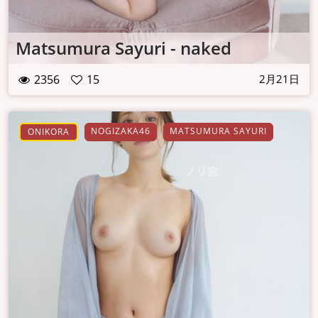
Matsumura Sayuri - naked
2356
15
2月21日
NOGIZAKA46
MATSUMURA SAYURI
ONIKORA