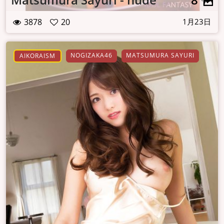
3878
20
1月23日
NOGIZAKA46
MATSUMURA SAYURI
AIKORAISM