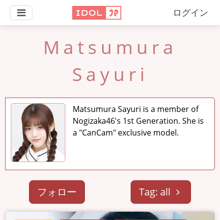
ログイン
Matsumura
Sayuri
Matsumura Sayuri is a member of
Nogizaka46's 1st Generation. She is
a "CanCam" exclusive model.
フォロー
Tag: all