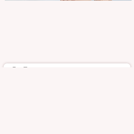
6月16日
1813
7
NONAME
UNKHOWNS
UNKHOWN
NUDE
REPORT
JP
アップロード
利用規約
連絡先